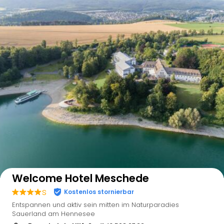
Auf der Karte anzeigen
Welcome Hotel Meschede
s
Kostenlos stornierbar
Entspannen und aktiv sein mitten im Naturparadies
Sauerland am Hennesee