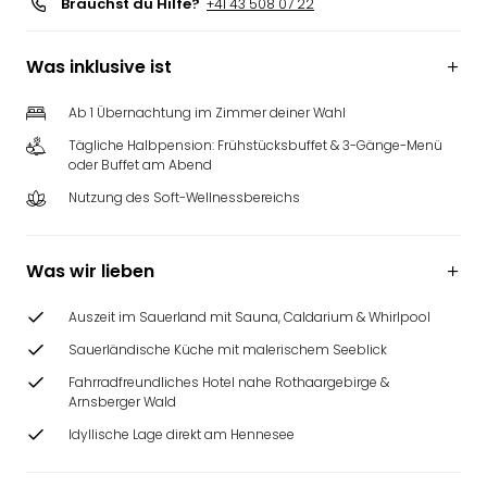
Brauchst du Hilfe?
+41 43 508 07 22
Was inklusive ist
Ab 1 Übernachtung im Zimmer deiner Wahl
Tägliche Halbpension: Frühstücksbuffet & 3-Gänge-Menü
oder Buffet am Abend
Nutzung des Soft-Wellnessbereichs
Was wir lieben
Auszeit im Sauerland mit Sauna, Caldarium & Whirlpool
Sauerländische Küche mit malerischem Seeblick
Fahrradfreundliches Hotel nahe Rothaargebirge &
Arnsberger Wald
Idyllische Lage direkt am Hennesee