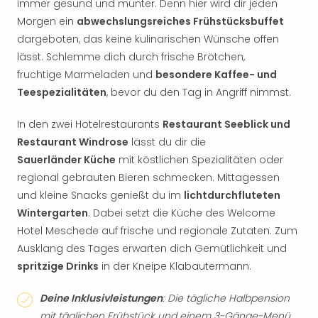
immer gesund und munter. Denn hier wird dir jeden
Morgen ein
abwechslungsreiches Frühstücksbuffet
dargeboten, das keine kulinarischen Wünsche offen
lässt. Schlemme dich durch frische Brötchen,
fruchtige Marmeladen und
besondere Kaffee- und
Teespezialitäten
, bevor du den Tag in Angriff nimmst.
In den zwei Hotelrestaurants
Restaurant Seeblick und
Restaurant Windrose
lässt du dir die
Sauerländer Küche
mit köstlichen Spezialitäten oder
regional gebrauten Bieren schmecken. Mittagessen
und kleine Snacks genießt du im
lichtdurchfluteten
Wintergarten
. Dabei setzt die Küche des Welcome
Hotel Meschede auf frische und regionale Zutaten. Zum
Ausklang des Tages erwarten dich Gemütlichkeit und
spritzige Drinks
in der Kneipe Klabautermann.
Deine Inklusivleistungen
: Die tägliche Halbpension
mit täglichen Frühstück und einem 3-Gänge-Menü