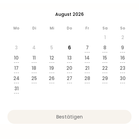
August 2026
Mo
Di
Mi
Do
Fr
Sa
So
1
2
3
4
5
6
7
8
9
---
---
---
10
11
12
13
14
15
16
---
---
---
---
---
---
---
17
18
19
20
21
22
23
---
---
---
---
---
---
---
24
25
26
27
28
29
30
---
---
---
---
---
---
---
31
---
Bestätigen