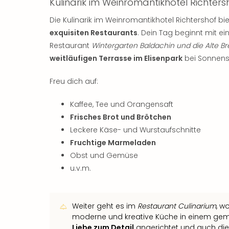
Kulinarik im Weinromantikhotel Richters
Die Kulinarik im Weinromantikhotel Richtershof bie
exquisiten Restaurants
. Dein Tag beginnt mit e
Restaurant
Wintergarten Baldachin und die Alte Br
weitläufigen Terrasse im Elisenpark
bei Sonnens
Freu dich auf:
Kaffee, Tee und Orangensaft
Frisches Brot und Brötchen
Leckere Käse- und Wurstaufschnitte
Fruchtige Marmeladen
Obst und Gemüse
u.v.m.
Weiter geht es im
Restaurant Culinarium
, w
moderne und kreative Küche in einem gemüt
Liebe zum Detail
angerichtet und auch die 