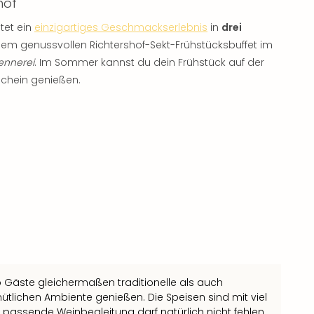
hof
tet ein
einzigartiges Geschmackserlebnis
in
drei
inem genussvollen Richtershof-Sekt-Frühstücksbuffet im
ennerei
. Im Sommer kannst du dein Frühstück auf der
chein genießen.
o Gäste gleichermaßen traditionelle als auch
lichen Ambiente genießen. Die Speisen sind mit viel
passende Weinbegleitung darf natürlich nicht fehlen.