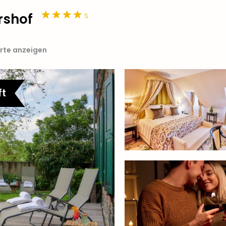
s
rshof
arte anzeigen
ft