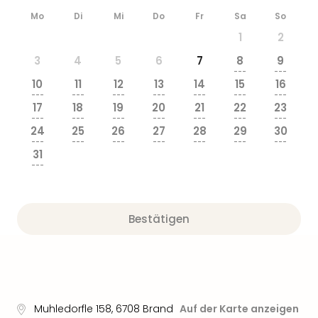
Mo
Di
Mi
Do
Fr
Sa
So
1
2
3
4
5
6
7
8
9
---
---
10
11
12
13
14
15
16
---
---
---
---
---
---
---
17
18
19
20
21
22
23
---
---
---
---
---
---
---
24
25
26
27
28
29
30
---
---
---
---
---
---
---
31
---
Bestätigen
Muhledorfle 158
,
6708
Brand
Auf der Karte anzeigen