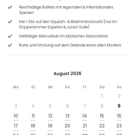
Reichhaltige Buffets mit regionalen & internationales
Speisen
Inkl. 1 Std. auf den Squash- & Badmintoncourts (nur im
Doppelzimmer Superior & Junior Suite)
Vielfältiger Aktivurlaub im idyllischen Harzvorland
Ruhe und Erholung auf dem Gelände eines alten Klosters
August 2026
Mo
Di
Mi
Do
Fr
Sa
So
1
2
3
4
5
6
7
8
9
10
11
12
13
14
15
16
---
---
---
---
---
---
---
17
18
19
20
21
22
23
---
---
---
---
---
---
---