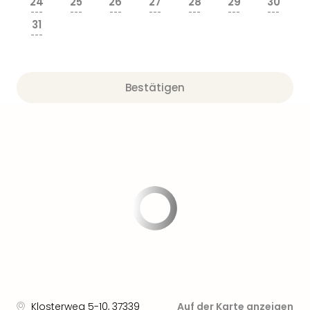
24
25
26
27
28
29
30
---
---
---
---
---
---
---
31
---
Bestätigen
Klosterweg 5-10
,
37339
Auf der Karte anzeigen