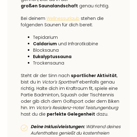
großen Saunalandschaft
genau richtig.
Bei deinem
Wellnessurlaub
stehen die
folgenden Saunen für dich bereit:
Tepidarium
Caldarium
und Infrarotkabine
Blocksauna
Eukalyptussauna
Trockensauna
Steht dir der Sinn nach
sportlicher Aktivität
,
bist du in
Victor's Sporttreff
ebenfalls genau
richtig. Halte dich im Kraftraum fit, spiele eine
Partie Badminton, Squash oder Tischtennis
oder gib dich dem Golfsport oder dem Biken
hin. Im
Victor's Residenz-Hotel Teistungenburg
hast du die
perfekte Gelegenheit
dazu.
Deine Inklusivleistungen:
Während deines
Aufenthaltes genießt du kostenfreien