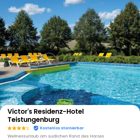
Auf der Karte anzeigen
Victor's Residenz-Hotel
Teistungenburg
s
Kostenlos stornierbar
Wellnessurlaub am südlichen Rand des Harzes