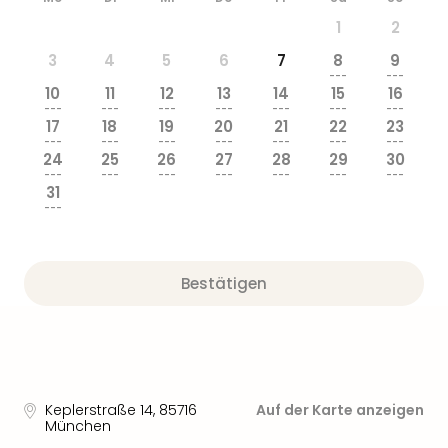
1
2
3
4
5
6
7
8
9
---
---
10
11
12
13
14
15
16
---
---
---
---
---
---
---
17
18
19
20
21
22
23
---
---
---
---
---
---
---
24
25
26
27
28
29
30
---
---
---
---
---
---
---
31
---
Bestätigen
Keplerstraße 14
,
85716
Auf der Karte anzeigen
München