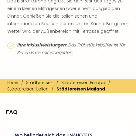
Das Bistro Italiano begrüßt Sie den Rest des Tages zu
einem kleinen Mittagessen oder einem ausgiebigen
Dinner. Genießen Sie die italienischen und
internationalen Speisen der exquisiten Küche. Bei gutem
Wetter wird der Außenbereich mit Terrasse geöffnet.
Ihre Inklusivleistungen:
Das Frühstücksbuffet ist für
Sie im Preis mit inbegriffen.
/
Städtereisen
/
Städtereisen Europa
/
Home
Städtereisen Italien
/
Städtereisen Mailand
FAQ
Wo befindet sich das UNAHOTELS