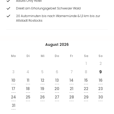
Adults Only Hotel
Direkt am Erholungsgebiet Schweizer Wald
20 Autominuten bis nach Warnemünde & 1,3 km bis zur
Altstadt Rostocks
August 2026
Mo
Di
Mi
Do
Fr
Sa
So
1
2
3
4
5
6
7
8
9
10
11
12
13
14
15
16
---
---
---
---
---
---
---
17
18
19
20
21
22
23
---
---
---
---
---
---
---
24
25
26
27
28
29
30
---
---
---
---
---
---
---
31
---