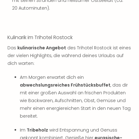
mit seinen Stränden und heilsamer Ostseeluft (ca.
20 Autominuten).
Kulinarik im Trihotel Rostock
Das
kulinarische Angebot
des Trihotel Rostock ist eines
der vielen Highlights, die während deines Urlaubs auf
dich warten:
Am Morgen erwartet dich ein
abwechslungsreiches Frühstücksbuffet
, das dir
mit einer großen Auswahl an frischen Produkten
wie Backwaren, Aufschnitten, Obst, Gemüse und
mehr einen energiereichen Start in den neuen Tag
bereitet.
Im
Tribeholz
wird Entspannung und Genuss
gekonnt kombiniert. Genieße hier
eurasische-