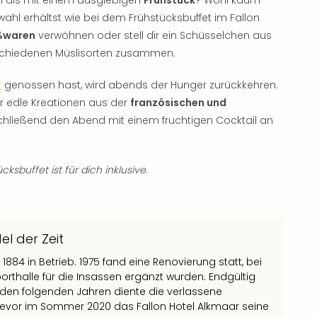
wahl erhältst wie bei dem Frühstücksbuffet im Fallon
üßwaren
verwöhnen oder stell dir ein Schüsselchen aus
schiedenen Müslisorten zusammen.
t
genossen hast, wird abends der Hunger zurückkehren.
ir edle Kreationen aus der
französischen und
chließend den Abend mit einem fruchtigen Cocktail an
ksbuffet ist für dich inklusive.
l der Zeit
 1884 in Betrieb. 1975 fand eine Renovierung statt, bei
orthalle für die Insassen ergänzt wurden. Endgültig
den folgenden Jahren diente die verlassene
 bevor im Sommer 2020 das Fallon Hotel Alkmaar seine