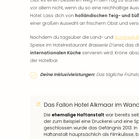
vor allem nicht, wenn du so eine reichhaltige Aus
Hotel. Lass dich von
holländischen Teig- und S
einer großen Auswahl an frischem Obst und ver
Nachdem du tagsüber die Land- und
Nordseeluf
Speise im Hotelrestaurant
Brasserie D’arret
, das d
internationalen Küche
servieren wird. Kröne abs
der Hotelbar.
Deine Inklusivleistungen:
Das tägliche Frühstüc
Das Fallon Hotel Alkmaar im Wande
Die
ehemalige Haftanstalt
war bereits seit
der zum Beispiel eine Druckerei und eine Sp
geschlossen wurde das Gefängnis 2013. In 
Haftanstalt hauptsächlich als Filmkulisse;