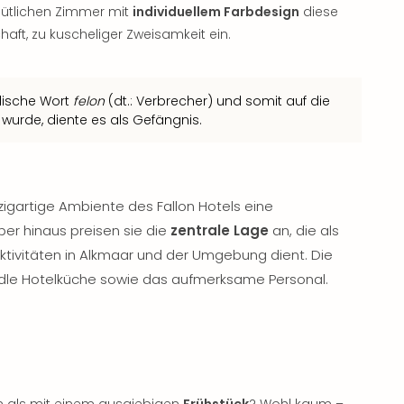
mütlichen Zimmer mit
individuellem Farbdesign
diese
aft, zu kuscheliger Zweisamkeit ein.
glische Wort
felon
(dt.: Verbrecher) und somit auf die
wurde, diente es als Gefängnis.
zigartige Ambiente des Fallon Hotels eine
ber hinaus preisen sie die
zentrale Lage
an, die als
Aktivitäten in Alkmaar und der Umgebung dient. Die
dle Hotelküche sowie das aufmerksame Personal.
en als mit einem ausgiebigen
Frühstück
? Wohl kaum –