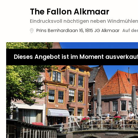
The Fallon Alkmaar
Eindrucksvoll nächtigen neben Windmühle
Prins Bernhardlaan 16
,
1815 JG
Alkmaar
Auf de
Dieses Angebot ist im Moment ausverkau