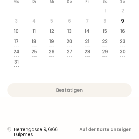
Mo
Di
Mi
Do
Fr
Sa
So
1
2
3
4
5
6
7
8
9
10
11
12
13
14
15
16
---
---
---
---
---
---
---
17
18
19
20
21
22
23
---
---
---
---
---
---
---
24
25
26
27
28
29
30
---
---
---
---
---
---
---
31
---
Bestätigen
Herrengasse 9
,
6166
Auf der Karte anzeigen
Fulpmes