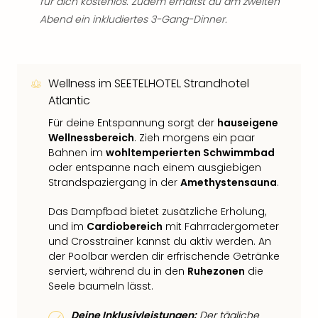
für dich kostenlos. Zudem erhältst du am zweiten
Abend ein inkludiertes 3-Gang-Dinner.
Wellness im SEETELHOTEL Strandhotel
Atlantic
Für deine Entspannung sorgt der
hauseigene
Wellnessbereich
. Zieh morgens ein paar
Bahnen im
wohltemperierten Schwimmbad
oder entspanne nach einem ausgiebigen
Strandspaziergang in der
Amethystensauna
.
Das Dampfbad bietet zusätzliche Erholung,
und im
Cardiobereich
mit Fahrradergometer
und Crosstrainer kannst du aktiv werden. An
der Poolbar werden dir erfrischende Getränke
serviert, während du in den
Ruhezonen
die
Seele baumeln lässt.​
Deine Inklusivleistungen:
Der tägliche