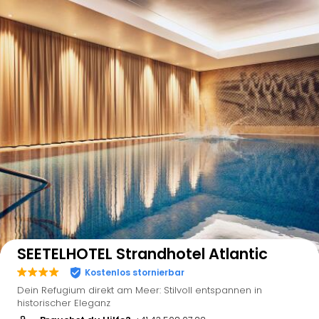
Auf der Karte anzeigen
SEETELHOTEL Strandhotel Atlantic
Kostenlos stornierbar
Dein Refugium direkt am Meer: Stilvoll entspannen in
historischer Eleganz