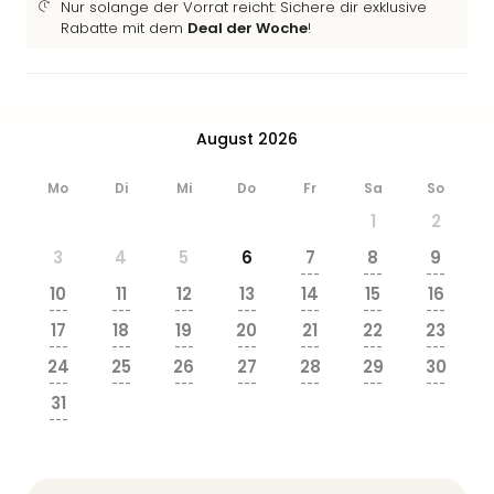
Nur solange der Vorrat reicht: Sichere dir exklusive
Rabatte mit dem
Deal der Woche
!
August 2026
Mo
Di
Mi
Do
Fr
Sa
So
1
2
3
4
5
6
7
8
9
---
---
---
10
11
12
13
14
15
16
---
---
---
---
---
---
---
17
18
19
20
21
22
23
---
---
---
---
---
---
---
24
25
26
27
28
29
30
---
---
---
---
---
---
---
31
---