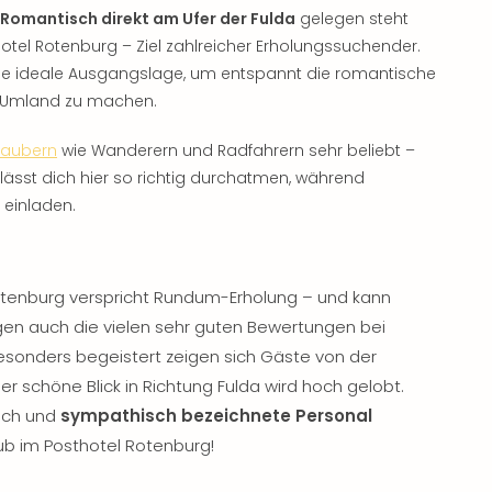
Romantisch direkt am Ufer der Fulda
gelegen steht
otel Rotenburg – Ziel zahlreicher Erholungssuchender.
t die ideale Ausgangslage, um entspannt die romantische
as Umland zu machen.
rlaubern
wie Wanderern und Radfahrern sehr beliebt –
lässt dich hier so richtig durchatmen, während
 einladen.
otenburg verspricht Rundum-Erholung – und kann
gen auch die vielen sehr guten Bewertungen bei
esonders begeistert zeigen sich Gäste von der
der schöne Blick in Richtung Fulda wird hoch gelobt.
lich und
sympathisch bezeichnete Personal
aub im Posthotel Rotenburg!