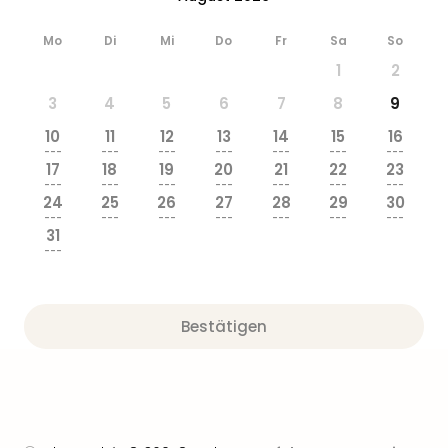
Mo
Di
Mi
Do
Fr
Sa
So
1
2
3
4
5
6
7
8
9
10
11
12
13
14
15
16
---
---
---
---
---
---
---
17
18
19
20
21
22
23
---
---
---
---
---
---
---
24
25
26
27
28
29
30
---
---
---
---
---
---
---
31
---
Bestätigen