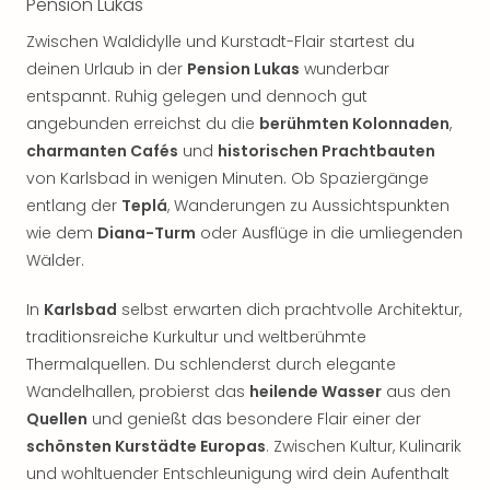
Pension Lukas
Zwischen Waldidylle und Kurstadt-Flair startest du
deinen Urlaub in der
Pension Lukas
wunderbar
entspannt. Ruhig gelegen und dennoch gut
angebunden erreichst du die
berühmten Kolonnaden
,
charmanten Cafés
und
historischen Prachtbauten
von Karlsbad in wenigen Minuten. Ob Spaziergänge
entlang der
Teplá
, Wanderungen zu Aussichtspunkten
wie dem
Diana-Turm
oder Ausflüge in die umliegenden
Wälder.
In
Karlsbad
selbst erwarten dich prachtvolle Architektur,
traditionsreiche Kurkultur und weltberühmte
Thermalquellen. Du schlenderst durch elegante
Wandelhallen, probierst das
heilende Wasser
aus den
Quellen
und genießt das besondere Flair einer der
schönsten Kurstädte Europas
. Zwischen Kultur, Kulinarik
und wohltuender Entschleunigung wird dein Aufenthalt