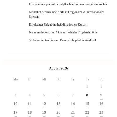
Entspannung pur auf der idyllischen Sonnenterrasse am Weiher
Monatlich wechselnde Karte mit regionalen & internationalen
Speisen
Erholsamer Urlaub im heilklimatischen Kurort
Natur entdecken: nur 4 km zur Wiehler Tropfsteinhöhle
50 Autominuten bis zum Baumwipfelpfad in Waldbröl
August 2026
Mo
Di
Mi
Do
Fr
Sa
So
1
2
3
4
5
6
7
8
9
---
10
11
12
13
14
15
16
---
---
---
---
---
---
---
17
18
19
20
21
22
23
---
---
---
---
---
---
---