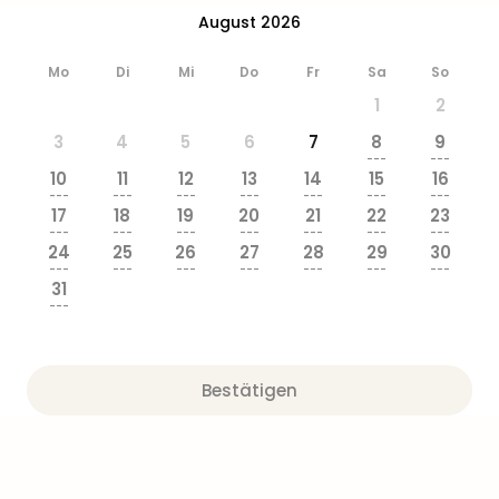
August 2026
Mo
Di
Mi
Do
Fr
Sa
So
1
2
3
4
5
6
7
8
9
---
---
10
11
12
13
14
15
16
---
---
---
---
---
---
---
17
18
19
20
21
22
23
---
---
---
---
---
---
---
24
25
26
27
28
29
30
---
---
---
---
---
---
---
31
---
Bestätigen