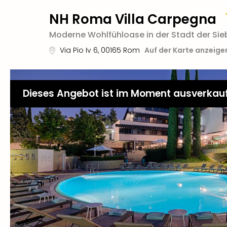
NH Roma Villa Carpegna
Moderne Wohlfühloase in der Stadt der Sie
Via Pio Iv 6
,
00165
Rom
Auf der Karte anzeige
Dieses Angebot ist im Moment ausverkau