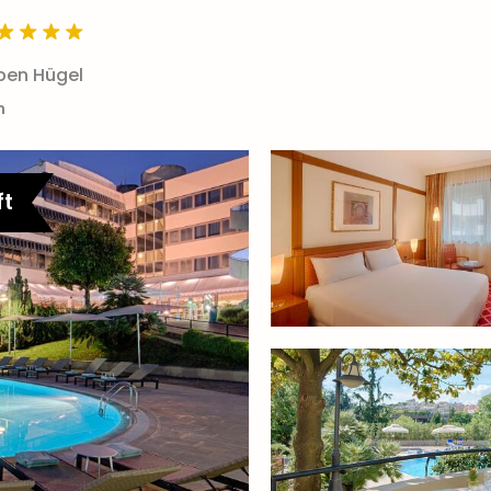
ben Hügel
n
ft