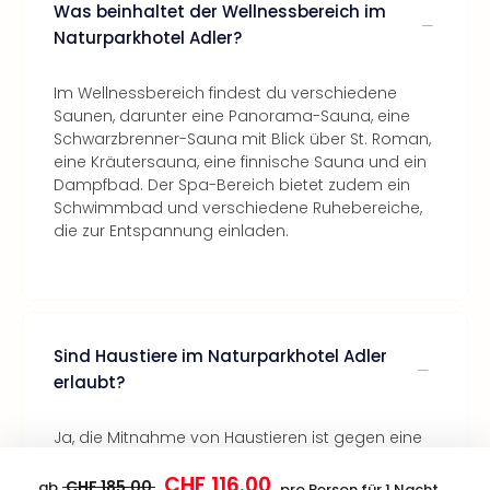
Was beinhaltet der Wellnessbereich im
Naturparkhotel Adler?
Im Wellnessbereich findest du verschiedene
Saunen, darunter eine Panorama-Sauna, eine
Schwarzbrenner-Sauna mit Blick über St. Roman,
eine Kräutersauna, eine finnische Sauna und ein
Dampfbad. Der Spa-Bereich bietet zudem ein
Schwimmbad und verschiedene Ruhebereiche,
die zur Entspannung einladen.
Sind Haustiere im Naturparkhotel Adler
erlaubt?
Ja, die Mitnahme von Haustieren ist gegen eine
Gebühr erlaubt (nach Verfügbarkeit, vor Ort zu
CHF 116.00
zahlen).
CHF 185.00
ab
pro Person für 1 Nacht