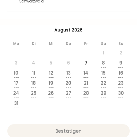
Schwarzwald
August 2026
Mo
Di
Mi
Do
Fr
Sa
So
1
2
3
4
5
6
7
8
9
---
---
10
11
12
13
14
15
16
---
---
---
---
---
---
---
17
18
19
20
21
22
23
---
---
---
---
---
---
---
24
25
26
27
28
29
30
---
---
---
---
---
---
---
31
---
Bestätigen