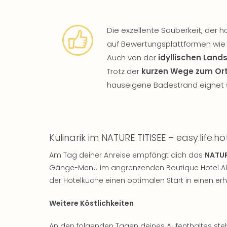
Die exzellente Sauberkeit, der 
auf Bewertungsplattformen wie 
Auch von der
idyllischen Land
Trotz der
kurzen Wege zum Or
hauseigene Badestrand eignet si
Kulinarik im NATURE TITISEE – easy.life.ho
Am Tag deiner Anreise empfängt dich das
NATURE
Gänge-Menü im angrenzenden Boutique Hotel Alem
der Hotelküche einen optimalen Start in einen er
Weitere Köstlichkeiten
An den folgenden Tagen deines Aufenthaltes steh