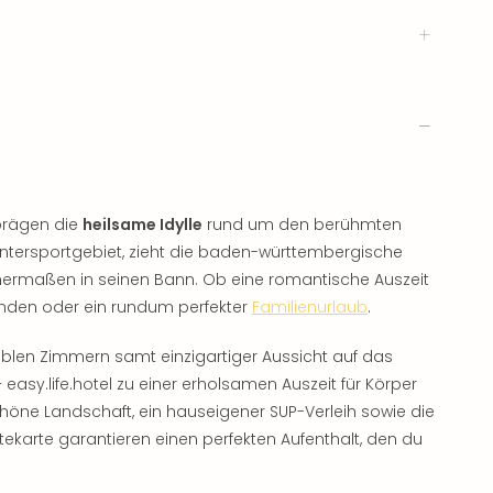
 prägen die
heilsame Idylle
rund um den berühmten
Wintersportgebiet, zieht die baden-württembergische
chermaßen in seinen Bann. Ob eine romantische Auszeit
nden oder ein rundum perfekter
Familienurlaub
.
len Zimmern samt einzigartiger Aussicht auf das
asy.life.hotel zu einer erholsamen Auszeit für Körper
höne Landschaft, ein hauseigener SUP-Verleih sowie die
ekarte garantieren einen perfekten Aufenthalt, den du