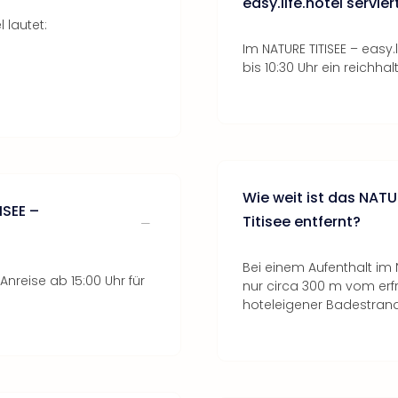
easy.life.hotel servier
 lautet:
Im NATURE TITISEE – easy.
bis 10:30 Uhr ein reichh
Wie weit ist das NATU
ISEE –
Titisee entfernt?
Bei einem Aufenthalt im N
nreise ab 15:00 Uhr für
nur circa 300 m vom erf
hoteleigener Badestrand