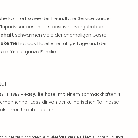
hohe Komfort sowie der freundliche Service wurden
Tripadvisor besonders positiv hervorgehoben.
schaft
schwärmen viele der ehemaligen Gäste.
tskerne
hat das Hotel eine ruhige Lage und der
ch für die ganze Familie.
tel
 TITISEE – easy.life.hotel
mit einem schmackhaften 4-
annenhof. Lass dir von der kulinarischen Raffinesse
holsamen Urlaub bereiten.
t dir jeden Morgen ein
vielfältiges Buffet
zur Verfügung,