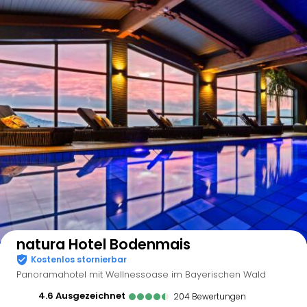
Auf der Karte anzeigen
natura Hotel Bodenmais
Kostenlos stornierbar
Panoramahotel mit Wellnessoase im Bayerischen Wald
4.6
ausgezeichnet
204
Bewertungen