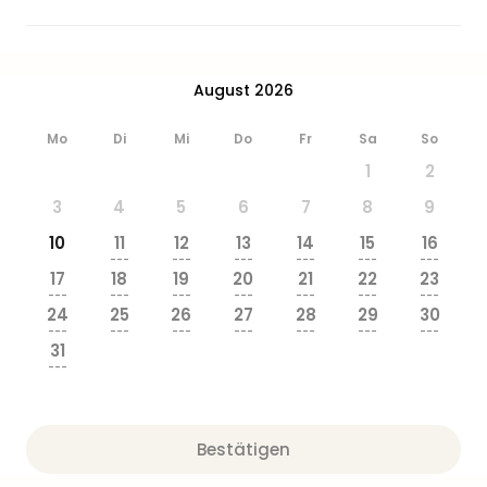
August 2026
Mo
Di
Mi
Do
Fr
Sa
So
1
2
3
4
5
6
7
8
9
10
11
12
13
14
15
16
---
---
---
---
---
---
17
18
19
20
21
22
23
---
---
---
---
---
---
---
24
25
26
27
28
29
30
---
---
---
---
---
---
---
31
---
Bestätigen