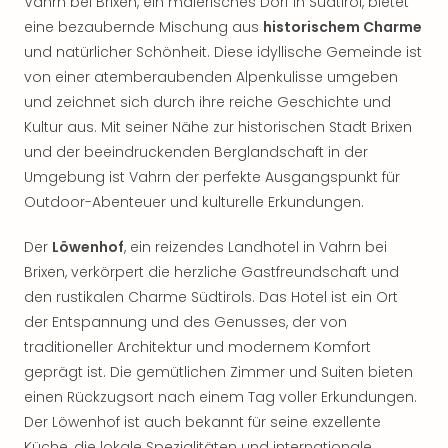
Vahrn bei Brixen, ein malerisches Dorf in Südtirol, bietet
eine bezaubernde Mischung aus
historischem Charme
und natürlicher Schönheit. Diese idyllische Gemeinde ist
von einer atemberaubenden Alpenkulisse umgeben
und zeichnet sich durch ihre reiche Geschichte und
Kultur aus. Mit seiner Nähe zur historischen Stadt Brixen
und der beeindruckenden Berglandschaft in der
Umgebung ist Vahrn der perfekte Ausgangspunkt für
Outdoor-Abenteuer und kulturelle Erkundungen.
Der
Löwenhof
, ein reizendes Landhotel in Vahrn bei
Brixen, verkörpert die herzliche Gastfreundschaft und
den rustikalen Charme Südtirols. Das Hotel ist ein Ort
der Entspannung und des Genusses, der von
traditioneller Architektur und modernem Komfort
geprägt ist. Die gemütlichen Zimmer und Suiten bieten
einen Rückzugsort nach einem Tag voller Erkundungen.
Der Löwenhof ist auch bekannt für seine exzellente
Küche, die lokale Spezialitäten und internationale