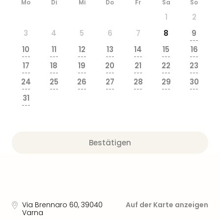
Mo
Di
Mi
Do
Fr
Sa
So
1
2
3
4
5
6
7
8
9
---
10
11
12
13
14
15
16
---
---
---
---
---
---
---
17
18
19
20
21
22
23
---
---
---
---
---
---
---
24
25
26
27
28
29
30
---
---
---
---
---
---
---
31
---
Bestätigen
Via Brennaro 60
,
39040
Auf der Karte anzeigen
Varna