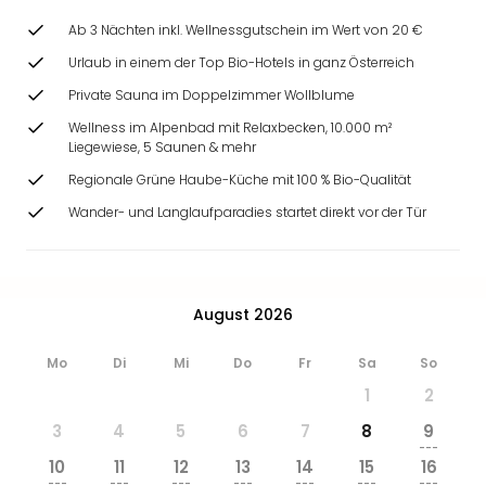
Ab 3 Nächten inkl. Wellnessgutschein im Wert von 20 €
Urlaub in einem der Top Bio-Hotels in ganz Österreich
Private Sauna im Doppelzimmer Wollblume
Wellness im Alpenbad mit Relaxbecken, 10.000 m²
Liegewiese, 5 Saunen & mehr
Regionale Grüne Haube-Küche mit 100 % Bio-Qualität
Wander- und Langlaufparadies startet direkt vor der Tür
August 2026
Mo
Di
Mi
Do
Fr
Sa
So
1
2
3
4
5
6
7
8
9
---
10
11
12
13
14
15
16
---
---
---
---
---
---
---