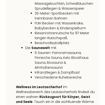
Massagebuchten, Schwallduschen
Sprudelliegen & Wasserspeier
25-Meter-Sportbecken mit
trennbaren Bahnen
FUN-Becken mit Wasserkrake,
Babybecken & Kinderspielturm
Riesenröhrenrutsche für 87 Meter
langen Rutschspaß
Beachvolleyballplatz
Die
Saunawelt
mit:
5 Saunen: Panoramasauna,
Finnische Sauna, Kelo Blockhaus
Sauna, Biosauna &
Almhüttensauna
Infrarotliegen & Dampfbad
Verschiedene Ruhebereiche
Wellness im Leutascherhof
Im
Wellnessbereich des Leutascherhofs findest du
einen wahren
Rückzugsort für Körper, Geist
und Seele
. Tauch ein in die wohltuende Wärme