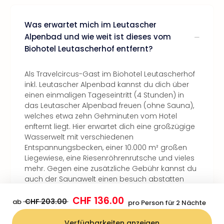
Was erwartet mich im Leutascher
Alpenbad und wie weit ist dieses vom
Biohotel Leutascherhof entfernt?
Als Travelcircus-Gast im Biohotel Leutascherhof
inkl. Leutascher Alpenbad kannst du dich über
einen einmaligen Tageseintritt (4 Stunden) in
das Leutascher Alpenbad freuen (ohne Sauna),
welches etwa zehn Gehminuten vom Hotel
enfternt liegt. Hier erwartet dich eine großzügige
Wasserwelt mit verschiedenen
Entspannungsbecken, einer 10.000 m² großen
Liegewiese, eine Riesenröhrenrutsche und vieles
mehr. Gegen eine zusätzliche Gebühr kannst du
auch der Saunawelt einen besuch abstatten
und dich in fünf verschiedenen Saunen,
CHF 136.00
Ruhebereichen und mehr entspannen.
CHF 203.00
ab
pro Person für 2 Nächte
Verfügbarkeiten anzeigen