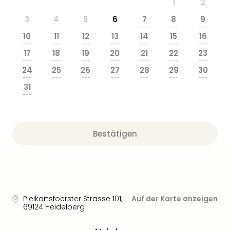
1
2
3
4
5
6
7
8
9
---
---
---
10
11
12
13
14
15
16
---
---
---
---
---
---
---
17
18
19
20
21
22
23
---
---
---
---
---
---
---
24
25
26
27
28
29
30
---
---
---
---
---
---
---
31
---
Bestätigen
Pleikartsfoerster Strasse 101
,
Auf der Karte anzeigen
69124
Heidelberg