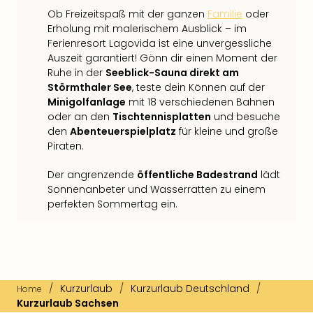
Ob Freizeitspaß mit der ganzen
Familie
oder
Erholung mit malerischem Ausblick – im
Ferienresort Lagovida ist eine unvergessliche
Auszeit garantiert! Gönn dir einen Moment der
Ruhe in der
Seeblick-Sauna direkt am
Störmthaler See
, teste dein Können auf der
Minigolfanlage
mit 18 verschiedenen Bahnen
oder an den
Tischtennisplatten
und besuche
den
Abenteuerspielplatz
für kleine und große
Piraten.
Der angrenzende
öffentliche Badestrand
lädt
Sonnenanbeter und Wasserratten zu einem
perfekten Sommertag ein.
/
Kurzurlaub
/
Kurzurlaub Deutschland
/
Home
Kurzurlaub Sachsen