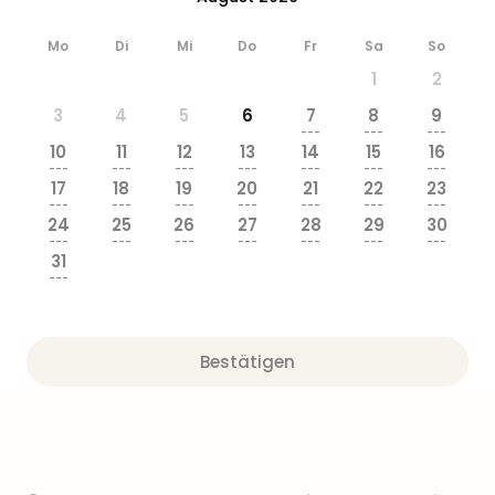
Mo
Di
Mi
Do
Fr
Sa
So
1
2
3
4
5
6
7
8
9
---
---
---
10
11
12
13
14
15
16
---
---
---
---
---
---
---
17
18
19
20
21
22
23
---
---
---
---
---
---
---
24
25
26
27
28
29
30
---
---
---
---
---
---
---
31
---
Bestätigen