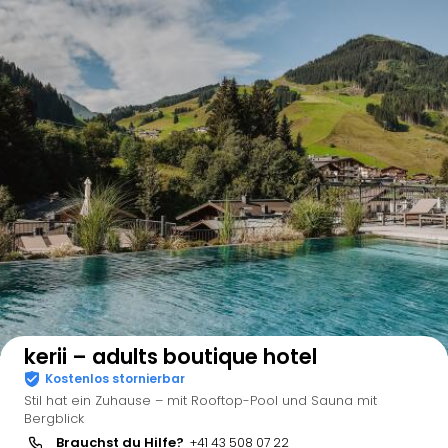
Auf der Karte anzeigen
kerii – adults boutique hotel
Kostenlos stornierbar
Stil hat ein Zuhause – mit Rooftop-Pool und Sauna mit
Bergblick
Brauchst du Hilfe?
+41 43 508 07 22