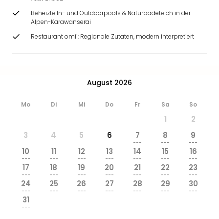
Beheizte In- und Outdoorpools & Naturbadeteich in der
Alpen-Karawanserai
Restaurant omii: Regionale Zutaten, modern interpretiert
August 2026
Mo
Di
Mi
Do
Fr
Sa
So
1
2
3
4
5
6
7
8
9
---
---
---
10
11
12
13
14
15
16
---
---
---
---
---
---
---
17
18
19
20
21
22
23
---
---
---
---
---
---
---
24
25
26
27
28
29
30
---
---
---
---
---
---
---
31
---