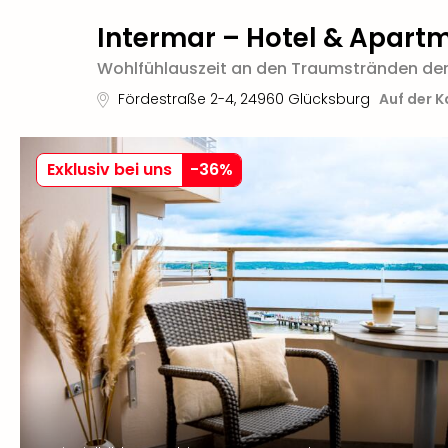
Intermar – Hotel & Apart
Wohlfühlauszeit an den Traumstränden de
Fördestraße 2-4
,
24960
Glücksburg
Auf der K
Exklusiv bei uns
-
36
%