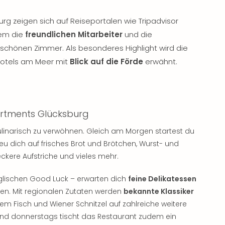
rg zeigen sich auf Reiseportalen wie Tripadvisor
lem die
freundlichen Mitarbeiter
und die
schönen Zimmer. Als besonderes Highlight wird die
Hotels am Meer mit
Blick auf die Förde
erwähnt.
partments Glücksburg
linarisch zu verwöhnen. Gleich am Morgen startest du
eu dich auf frisches Brot und Brötchen, Wurst- und
ckere Aufstriche und vieles mehr.
lischen Good Luck – erwarten dich
feine Delikatessen
n. Mit regionalen Zutaten werden
bekannte Klassiker
hem Fisch und Wiener Schnitzel auf zahlreiche weitere
nd donnerstags tischt das Restaurant zudem ein