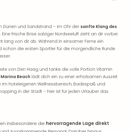
an Dünen und Sandstrand – im Ohr der
sanfte Klang des
ine frische Brise salziger Nordseeluft zieht an dir vorbei
nt lang von dir ab. Während in einsamer Ferne ein
 schon die ersten Sportler für die morgendliche Runde
sser.
ste von Den Haag und tanke die volle Portion Vitamin
g Marina Beach
lädt dich ein zu einer erholsamen Auszeit
 im hoteleigenen Wellnessbereich, Badespaß und
ping in der Stadt – hier ist für jeden Urlauber das
ben insbesondere die
hervorragende Lage direkt
e und zuvorkommende Personal. Darüber hinaus