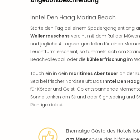
Angebotsbeschreibung
Inntel Den Haag Marina Beach
Starte den Tag bei einem Spaziergang entlang 
Wellenrauschens
vereint mit dem Ruf der Möwen. E
und jegliche Alltagssorgen fallen für einen Mome
Leuchtturm erscheint, so tummeln sich am Strand
Beachvolleyball oder die
kühle Erfrischung
im Wa
Tauch ein in dein
maritimes Abenteuer
an der Kü
Sea bei frischer Nordseeluft: Das
Inntel Den Haa
für Körper und Geist. Ob entspannende Momente
Sonne tanken am Strand oder Sightseeing und Shop
Richtige dabei.
Ehemalige Gäste des Hotels lo
am Meer
sowie das hilfsbereit