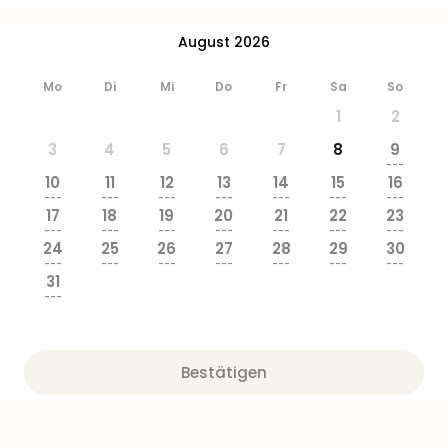
August 2026
Mo
Di
Mi
Do
Fr
Sa
So
1
2
3
4
5
6
7
8
9
---
10
11
12
13
14
15
16
---
---
---
---
---
---
---
17
18
19
20
21
22
23
---
---
---
---
---
---
---
24
25
26
27
28
29
30
---
---
---
---
---
---
---
31
---
Bestätigen