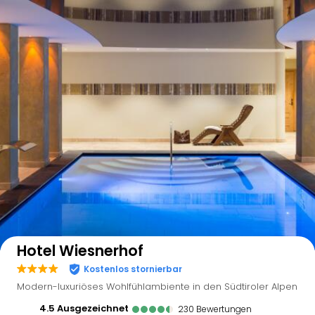
Auf der Karte anzeigen
Hotel Wiesnerhof
Kostenlos stornierbar
Modern-luxuriöses Wohlfühlambiente in den Südtiroler Alpen
4.5
ausgezeichnet
230
Bewertungen