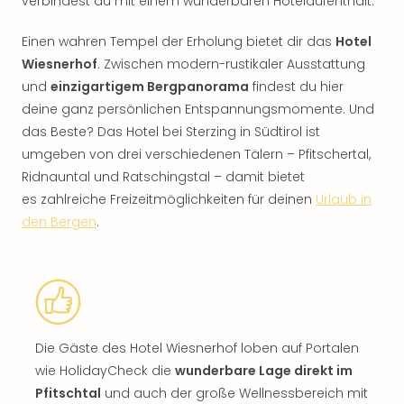
verbindest du mit einem wunderbaren Hotelaufenthalt.
Einen wahren Tempel der Erholung bietet dir das
Hotel
Wiesnerhof
. Zwischen modern-rustikaler Ausstattung
und
einzigartigem Bergpanorama
findest du hier
deine ganz persönlichen Entspannungsmomente. Und
das Beste? Das Hotel bei Sterzing in Südtirol ist
umgeben von drei verschiedenen Tälern – Pfitschertal,
Ridnauntal und Ratschingstal – damit bietet
es zahlreiche Freizeitmöglichkeiten für deinen
Urlaub in
den Bergen
.
Die Gäste des Hotel Wiesnerhof loben auf Portalen
wie HolidayCheck die
wunderbare Lage direkt im
Pfitschtal
und auch der große Wellnessbereich mit