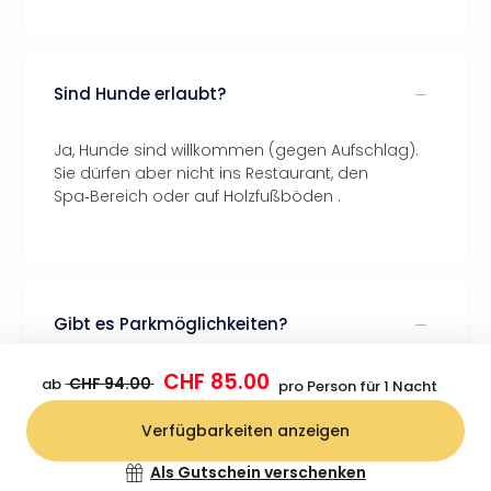
Sind Hunde erlaubt?
Ja, Hunde sind willkommen (gegen Aufschlag).
Sie dürfen aber nicht ins Restaurant, den
Spa‑Bereich oder auf Holzfußböden .
Gibt es Parkmöglichkeiten?
CHF 85.00
Ja, Parken ist kostenlos möglich.
CHF 94.00
ab
pro Person für 1 Nacht
Verfügbarkeiten anzeigen
Bestätigen
Als Gutschein verschenken