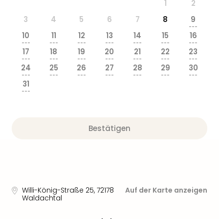
1
2
3
4
5
6
7
8
9
---
10
11
12
13
14
15
16
---
---
---
---
---
---
---
17
18
19
20
21
22
23
---
---
---
---
---
---
---
24
25
26
27
28
29
30
---
---
---
---
---
---
---
31
---
Bestätigen
Willi-König-Straße 25
,
72178
Auf der Karte anzeigen
Waldachtal