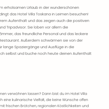
nem erholsamen Urlaub in der wunderschönen
ingt das Hotel Villa Toskana in Leimen besuchen!
hrem Aufenthalt und das zeigen auch die positiven
d Tripadvisor. Sie loben vor allem die
immer, das freundliche Personal und das leckere
Restaurant. Außerdem schwärmen sie von der
 für lange Spaziergänge und Ausflüge in die
ch selbst und buche noch heute deinen Aufenthalt
en verwöhnen lassen? Dann bist du im Hotel Villa
h eine kulinarische Vielfalt, die keine Wünsche offen
mit frischen Brötchen, regionalen Köstlichkeiten und