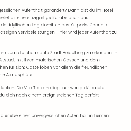
esslichen Aufenthalt garantiert? Dann bist du im Hotel
bietet dir eine einzigartige Kombination aus
er idyllischen Lage inmitten des Kurparks über die
lassigen Serviceleistungen – hier wird jeder Aufenthalt zu
unkt, um die charmante Stadt Heidelberg zu erkunden. In
e Altstadt mit ihren malerischen Gassen und dem
n für sich: Gäste loben vor allem die freundlichen
iche Atmosphäre.
decken. Die Villa Toskana liegt nur wenige Kilometer
du dich nach einem ereignisreichen Tag perfekt
nd erlebe einen unvergesslichen Aufenthalt in Leimen!