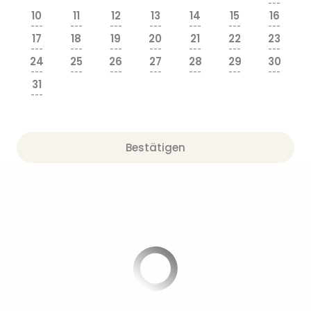
---
10
11
12
13
14
15
16
---
---
---
---
---
---
---
17
18
19
20
21
22
23
---
---
---
---
---
---
---
24
25
26
27
28
29
30
---
---
---
---
---
---
---
31
---
Bestätigen