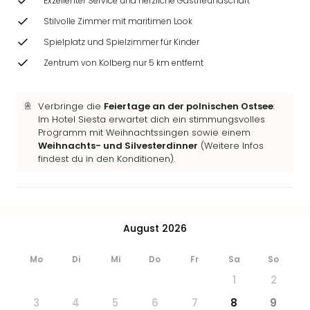
Exzellenter Service und herzliche Gastfreundschaft
Stilvolle Zimmer mit maritimen Look
Spielplatz und Spielzimmer für Kinder
Zentrum von Kolberg nur 5 km entfernt
Verbringe die
Feiertage an der polnischen Ostsee
:
Im Hotel Siesta erwartet dich ein stimmungsvolles
Programm mit Weihnachtssingen sowie einem
Weihnachts- und Silvesterdinner
(Weitere Infos
findest du in den Konditionen).
August 2026
Mo
Di
Mi
Do
Fr
Sa
So
1
2
3
4
5
6
7
8
9