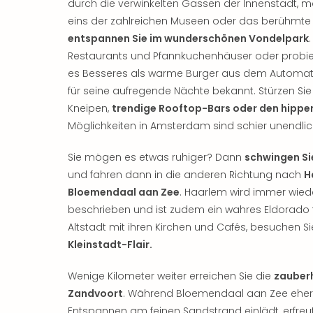
durch die verwinkelten Gassen der Innenstadt, 
eins der zahlreichen Museen oder das berühmte 
entspannen Sie im wunderschönen Vondelpark
Restaurants und Pfannkuchenhäuser oder probie
es Besseres als warme Burger aus dem Automa
für seine aufregende Nächte bekannt. Stürzen Sie
Kneipen,
trendige Rooftop-Bars oder den hippe
Möglichkeiten in Amsterdam sind schier unendlic
Sie mögen es etwas ruhiger? Dann
schwingen Sie
und fahren dann in die anderen Richtung nach
H
Bloemendaal aan Zee
. Haarlem wird immer wie
beschrieben und ist zudem ein wahres Eldorado f
Altstadt mit ihren Kirchen und Cafés, besuchen 
Kleinstadt-Flair.
Wenige Kilometer weiter erreichen Sie die
zauber
Zandvoort
. Während Bloemendaal aan Zee eher 
Entspannen am feinen Sandstrand einlädt, erfreut