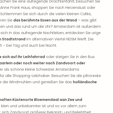
machen Sie eine aufregende Grachtenfahrt, besuchen Sie
Anne Frank Haus, shoppen Sie nach Herzenslust oder
. Schlemmen Sie sich durch die vielen kleinen Cafés,
ren Sie
das berühmte Essen aus der Wand
– was gibt
ten und das rund um die Uhr? Amsterdam ist außerdem
 sich in das aufregende Nachtleben, entdecken Sie urige
n Stadtstrand
im alternativen Viertel NDSM Werft. Die
h – bei Tag und auch bei Nacht.
 sich auf Ihr Leihfahrrad
oder steigen Sie in den Bus
aarlem oder noch weiter nach Zandvoort oder
der als schöne kleine Schwester Amsterdams
ür alle Shopping-Liebhaber. Besuchen Sie die pittoreske
Sie die Windmühlen und genießen Sie das
holländische
haften Küstenorte Bloemendaal aan Zee und
klein und unbekannter ist und so vor allem zum
 sich Zandvoort größerer Bekannt- und Beliebtheit.