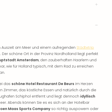
ten Auszeit am Meer und einem aufregenden
Städtetrip
Der schöne Ort in der Provinz Nordholland liegt perfekt
auptstadt Amsterdam
, den zauberhaften Haarlem und
rbar, wie für Holland typisch, mit dem Rad zu erreichen
an.
bei das
schöne Hotel Restaurant De Beurs
im Herzen
en Zimmer, das köstliche Essen und natürlich durch die
lughafen Schiphol entfernt und liegt dennoch
idyllisch
r. Abends können Sie es es sich an der Hotelbar
roen Maas Sports Company
so richtig auspowern oder