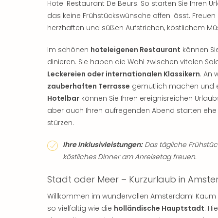
Hotel Restaurant De Beurs. So starten Sie Ihren 
das keine Frühstückswünsche offen lässt. Freuen 
herzhaften und süßen Aufstrichen, köstlichem Müs
Im schönen
hoteleigenen Restaurant
können Si
dinieren. Sie haben die Wahl zwischen vitalen Sal
Leckereien oder internationalen Klassikern
. An
zauberhaften Terrasse
gemütlich machen und en
Hotelbar
können Sie Ihren ereignisreichen Urlau
aber auch Ihren aufregenden Abend starten ehe
stürzen.
Ihre Inklusivleistungen:
Das tägliche Frühstück
köstliches Dinner am Anreisetag freuen.
Stadt oder Meer – Kurzurlaub in Ams
Willkommen im wundervollen Amsterdam! Kaum ei
so vielfältig wie die
holländische Hauptstadt
. Hi