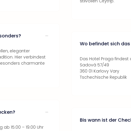
stilvollen Citytrip.
esonders?
Wo befindet sich das
llen, eleganter
dition. Hier verbindest
Das Hotel Praga findest 
uf besonders charmante
Sadová 57/49
360 01 Karlovy Vary
Tschechische Republik
hecken?
Bis wann ist der Che
 ab 15:00 – 19:00 Uhr