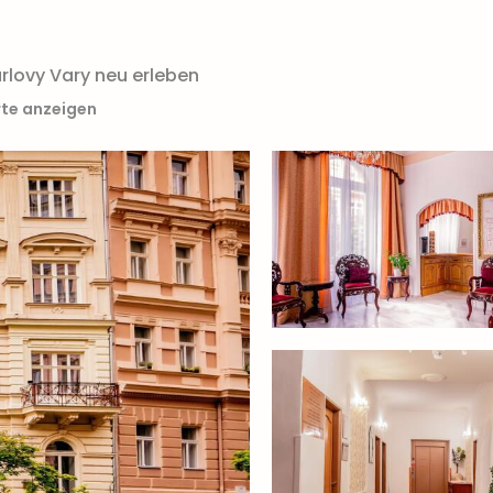
rlovy Vary neu erleben
rte anzeigen