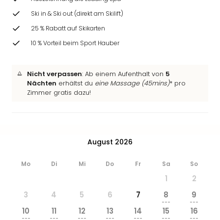
Ski in & Ski out (direkt am Skilift)
25 % Rabatt auf Skikarten
10 % Vorteil beim Sport Hauber
Nicht verpassen
: Ab einem Aufenthalt von
5
Nächten
erhältst du
eine Massage (45mins)
* pro
Zimmer gratis dazu!
August 2026
Mo
Di
Mi
Do
Fr
Sa
So
1
2
3
4
5
6
7
8
9
---
---
10
11
12
13
14
15
16
---
---
---
---
---
---
---