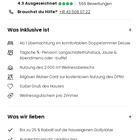
4.3
ausgezeichnet
566
Bewertungen
Brauchst du Hilfe?
+41 43 508 07 22
Was inklusive ist
Ab 1 Übernachtung im komfortablen Doppelzimmer Deluxe
Tägliche ¾ -Pension: Langschläferfrühstück, Jause &
Abendmenü oder -buffet
Nutzung des 2.000 m² Wellnessbereichs
Allgäuer Walser Card zur kostenlosen Nutzung des ÖPNV
Süßer Gruß des Hauses
Wellnessgutschein pro Zimmer
Was wir lieben
Bis zu 25 % Rabatt auf die hauseigenen Golfplätze
Auszeichnung als
Leading Spa