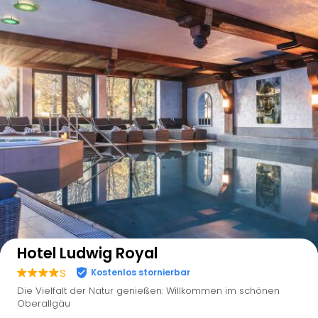
Auf der Karte anzeigen
Hotel Ludwig Royal
s
Kostenlos stornierbar
Die Vielfalt der Natur genießen: Willkommen im schönen
Oberallgäu