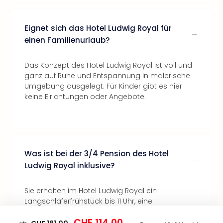
Eignet sich das Hotel Ludwig Royal für
einen Familienurlaub?
Das Konzept des Hotel Ludwig Royal ist voll und
ganz auf Ruhe und Entspannung in malerische
Umgebung ausgelegt. Für Kinder gibt es hier
keine Eirichtungen oder Angebote.
Was ist bei der 3/4 Pension des Hotel
Ludwig Royal inklusive?
Sie erhalten im Hotel Ludwig Royal ein
Langschläferfrühstück bis 11 Uhr, eine
Nachmittagsjause mit Salaten und Suppen
CHF 114.00
sowie ein Abendmenü oder ein Abendbuffet.