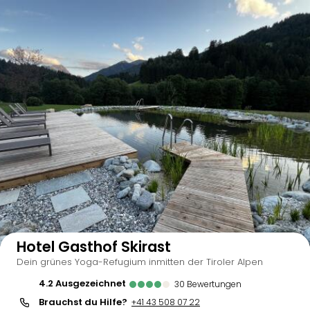
Auf der Karte anzeigen
Hotel Gasthof Skirast
Dein grünes Yoga-Refugium inmitten der Tiroler Alpen
4.2
ausgezeichnet
30
Bewertungen
Brauchst du Hilfe?
+41 43 508 07 22