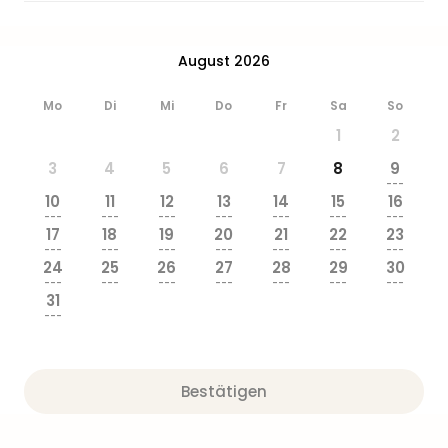
August 2026
Mo
Di
Mi
Do
Fr
Sa
So
1
2
3
4
5
6
7
8
9
---
10
11
12
13
14
15
16
---
---
---
---
---
---
---
17
18
19
20
21
22
23
---
---
---
---
---
---
---
24
25
26
27
28
29
30
---
---
---
---
---
---
---
31
---
Bestätigen