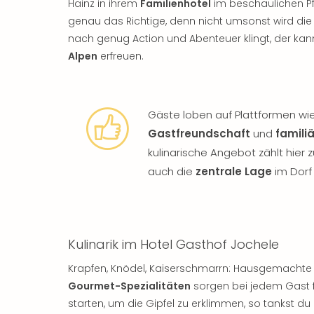
Hainz in ihrem
Familienhotel
im beschaulichen Pf
genau das Richtige, denn nicht umsonst wird die
nach genug Action und Abenteuer klingt, der ka
Alpen
erfreuen.
Gäste loben auf Plattformen wi
Gastfreundschaft
und
famili
kulinarische Angebot zählt hier
auch die
zentrale Lage
im Dorf
Kulinarik im Hotel Gasthof Jochele
Krapfen, Knödel, Kaiserschmarrn: Hausgemachte 
Gourmet-Spezialitäten
sorgen bei jedem Gast fü
starten, um die Gipfel zu erklimmen, so tankst d