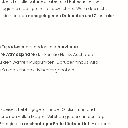
alzen. Für alle Naturliebhaber und Ruhesuchenden
 Region als das grüne Tal bezeichnet. Wem das nicht
nn sich an den
nahegelegenen Dolomiten und Zillertaler
e Tripadvisor besonders die
herzliche
äre Atmosphäre
der Familie Hainz. Auch das
 zu den wahren Pluspunkten. Darüber hinaus wird
 Pfalzen sehr positiv hervorgehoben.
Speisen, Lieblingsgerichte der Großmutter und
r einen vollen Magen. Willst du gestärkt in den Tag
u Energie am
reichhaltigen Frühstücksbuffet
: Hier kannst