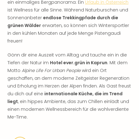
ein einmaliges Bergpanorama: Ein
Urlaub in Österreich
ist Wellness für alle Sinne. Während Naturburschen und
Sonnenanbeter
endlose Trekkingpfade durch die
grünen Wälder
erwarten, so können sich Wintersportler
in den kühlen Monaten auf jede Menge Pistengaudi
freuen!
Gönn dir eine Auszeit vom Alltag und tauche ein in die
Tiefen der Natur im
Hotel ever.grün in Kaprun
. Mit dem
Motto
Alpine Life For Urban People
wird ein Ort
geschaffen, an dem moderne Zeitgeister Regeneration
und Erholung im Herzen der Alpen finden. Als Gast freust
du dich auf eine
internationale Küche, die im Trend
liegt
, ein hippes Ambiente, das zum Chillen einlädt und
einen modernen Wellnessbereich für die wohlverdiente
Me-Time.