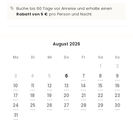
Buche bis 60 Tage vor Anreise und erhalte einen
Rabatt von 5 €
pro Person und Nacht.
August 2026
Mo
Di
Mi
Do
Fr
Sa
So
1
2
3
4
5
6
7
8
9
---
---
---
10
11
12
13
14
15
16
---
---
---
---
---
---
---
17
18
19
20
21
22
23
---
---
---
---
---
---
---
24
25
26
27
28
29
30
---
---
---
---
---
---
---
31
---