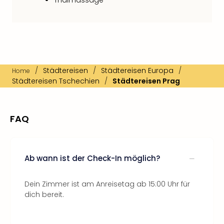
Thaimassage
/
Städtereisen
/
Städtereisen Europa
/
Home
Städtereisen Tschechien
/
Städtereisen Prag
FAQ
Ab wann ist der Check-In möglich?
Dein Zimmer ist am Anreisetag ab 15:00 Uhr für
dich bereit.