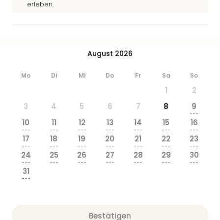
erleben.
August 2026
Mo
Di
Mi
Do
Fr
Sa
So
1
2
3
4
5
6
7
8
9
---
10
11
12
13
14
15
16
---
---
---
---
---
---
---
17
18
19
20
21
22
23
---
---
---
---
---
---
---
24
25
26
27
28
29
30
---
---
---
---
---
---
---
31
---
Bestätigen