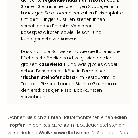
auf echte
regionale Hausmannskost
freuen:
Starten Sie mit einer cremigen Suppe, einem
knackigen Salat oder einer kalten Fleischplatte.
Um den Hunger zu stillen, stehen Ihnen
verschiedene Polenta-Versionen,
Käsespezialitäten sowie Fleisch- und
Nudelgerichte zur Auswahl.
Dass sich die Schweizer sowie die Italienische
Küche sehr ähnlich sind, zeigt sich an der
großen
Käsevielfalt
. Und was gibt es dabei
schon Besseres als Käse in Form einer
frischen Steinofenpizza
? Im Restaurant La
Trattoria Pizzeria können Sie Ihre Gaumen mit
den erstklassigen Pizza-Backkünsten
verwöhnen.
Gönnen Sie sich zu Ihren Hauptmahlzeiten einen
edlen
Tropfen
: In den Restaurants im Boutiquehotel stehen
verschiedene
Weiß- sowie Rotweine
für Sie bereit. Das