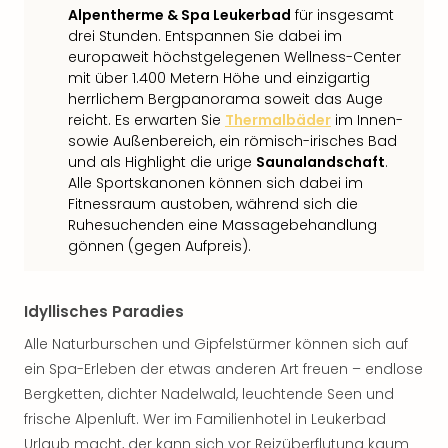
Alpentherme & Spa Leukerbad
für insgesamt
drei Stunden. Entspannen Sie dabei im
europaweit höchstgelegenen Wellness-Center
mit über 1.400 Metern Höhe und einzigartig
herrlichem Bergpanorama soweit das Auge
reicht. Es erwarten Sie
Thermalbäder
im Innen-
sowie Außenbereich, ein römisch-irisches Bad
und als Highlight die urige
Saunalandschaft
.
Alle Sportskanonen können sich dabei im
Fitnessraum austoben, während sich die
Ruhesuchenden eine Massagebehandlung
gönnen (gegen Aufpreis).
Idyllisches Paradies
Alle Naturburschen und Gipfelstürmer können sich auf
ein Spa-Erleben der etwas anderen Art freuen – endlose
Bergketten, dichter Nadelwald, leuchtende Seen und
frische Alpenluft. Wer im Familienhotel in Leukerbad
Urlaub macht, der kann sich vor Reizüberflutung kaum