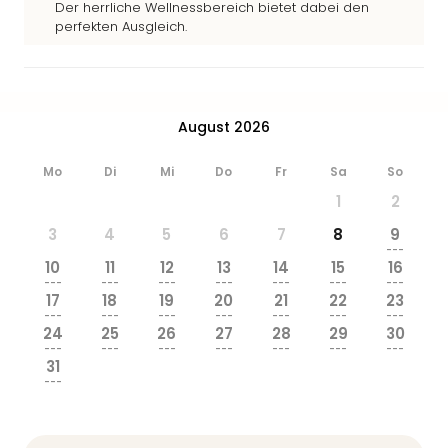
Der herrliche Wellnessbereich bietet dabei den
perfekten Ausgleich.
August 2026
Mo
Di
Mi
Do
Fr
Sa
So
1
2
3
4
5
6
7
8
9
---
10
11
12
13
14
15
16
---
---
---
---
---
---
---
17
18
19
20
21
22
23
---
---
---
---
---
---
---
24
25
26
27
28
29
30
---
---
---
---
---
---
---
31
---