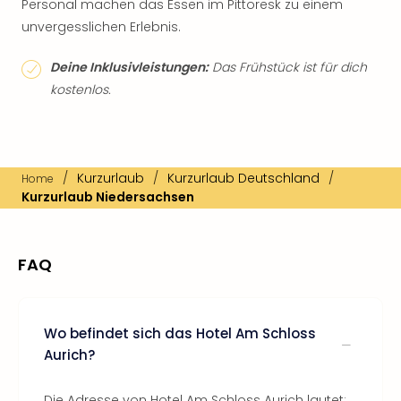
Personal machen das Essen im Pittoresk zu einem
unvergesslichen Erlebnis.
Deine Inklusivleistungen:
Das Frühstück ist für dich
kostenlos.
/
Kurzurlaub
/
Kurzurlaub Deutschland
/
Home
Kurzurlaub Niedersachsen
FAQ
Wo befindet sich das Hotel Am Schloss
Aurich?
Die Adresse von Hotel Am Schloss Aurich lautet: