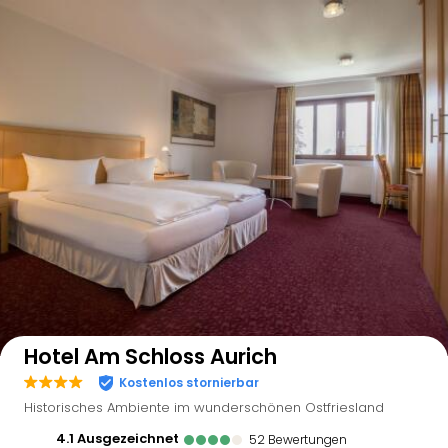
Auf der Karte anzeigen
Hotel Am Schloss Aurich
Kostenlos stornierbar
Historisches Ambiente im wunderschönen Ostfriesland
4.1
ausgezeichnet
52
Bewertungen