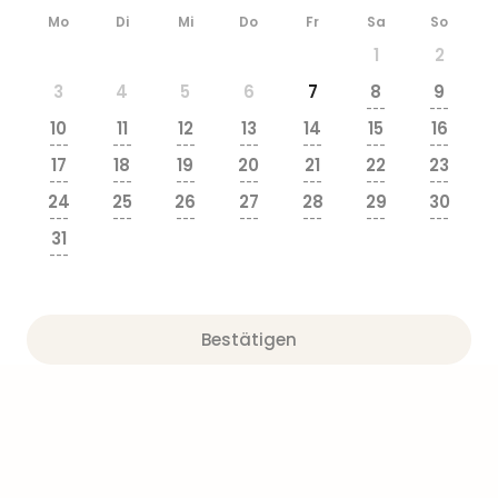
Mo
Di
Mi
Do
Fr
Sa
So
1
2
3
4
5
6
7
8
9
---
---
10
11
12
13
14
15
16
---
---
---
---
---
---
---
17
18
19
20
21
22
23
---
---
---
---
---
---
---
24
25
26
27
28
29
30
---
---
---
---
---
---
---
31
---
Bestätigen