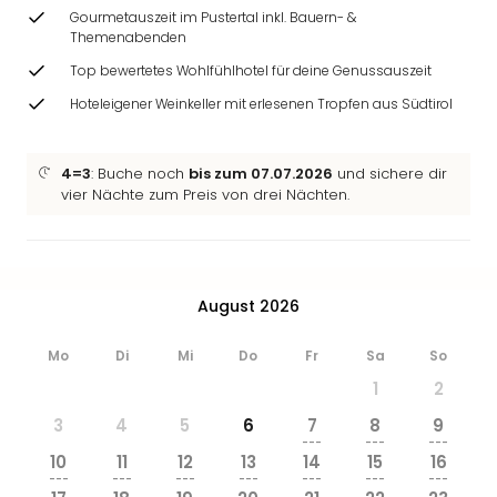
Gourmetauszeit im Pustertal inkl. Bauern- &
Themenabenden
Top bewertetes Wohlfühlhotel für deine Genussauszeit
Hoteleigener Weinkeller mit erlesenen Tropfen aus Südtirol
4=3
: Buche noch
bis zum 07.07.2026
und sichere dir
vier Nächte zum Preis von drei Nächten.
August 2026
Mo
Di
Mi
Do
Fr
Sa
So
1
2
3
4
5
6
7
8
9
---
---
---
10
11
12
13
14
15
16
---
---
---
---
---
---
---