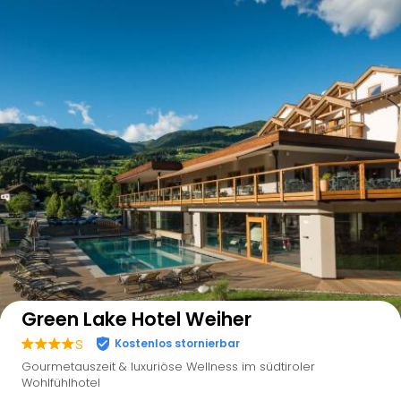
Auf der Karte anzeigen
Green Lake Hotel Weiher
s
Kostenlos stornierbar
Gourmetauszeit & luxuriöse Wellness im südtiroler
Wohlfühlhotel