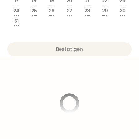
17
18
19
20
21
22
23
---
---
---
---
---
---
---
24
25
26
27
28
29
30
---
---
---
---
---
---
---
31
---
Bestätigen