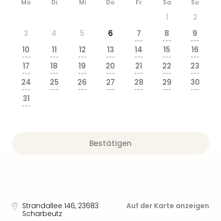
Mo
Di
Mi
Do
Fr
Sa
So
1
2
3
4
5
6
7
8
9
---
---
---
10
11
12
13
14
15
16
---
---
---
---
---
---
---
17
18
19
20
21
22
23
---
---
---
---
---
---
---
24
25
26
27
28
29
30
---
---
---
---
---
---
---
31
---
Bestätigen
Strandallee 146
,
23683
Auf der Karte anzeigen
Scharbeutz