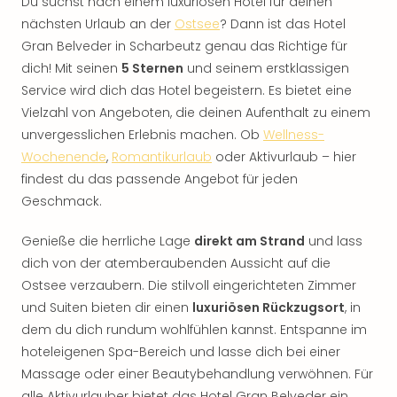
Du suchst nach einem luxuriösen Hotel für deinen
nächsten Urlaub an der
Ostsee
? Dann ist das Hotel
Gran Belveder in Scharbeutz genau das Richtige für
dich! Mit seinen
5 Sternen
und seinem erstklassigen
Service wird dich das Hotel begeistern. Es bietet eine
Vielzahl von Angeboten, die deinen Aufenthalt zu einem
unvergesslichen Erlebnis machen. Ob
Wellness-
Wochenende
,
Romantikurlaub
oder Aktivurlaub – hier
findest du das passende Angebot für jeden
Geschmack.
Genieße die herrliche Lage
direkt am Strand
und lass
dich von der atemberaubenden Aussicht auf die
Ostsee verzaubern. Die stilvoll eingerichteten Zimmer
und Suiten bieten dir einen
luxuriösen Rückzugsort
, in
dem du dich rundum wohlfühlen kannst. Entspanne im
hoteleigenen Spa-Bereich und lasse dich bei einer
Massage oder einer Beautybehandlung verwöhnen. Für
alle Aktivurlauber bietet das Hotel Gran Belveder ein