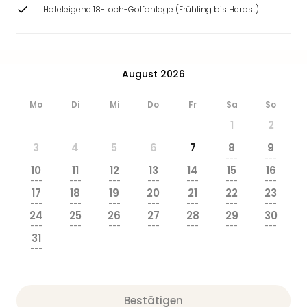
Hoteleigene 18-Loch-Golfanlage (Frühling bis Herbst)
August 2026
Mo
Di
Mi
Do
Fr
Sa
So
1
2
3
4
5
6
7
8
9
---
---
10
11
12
13
14
15
16
---
---
---
---
---
---
---
17
18
19
20
21
22
23
---
---
---
---
---
---
---
24
25
26
27
28
29
30
---
---
---
---
---
---
---
31
---
Bestätigen