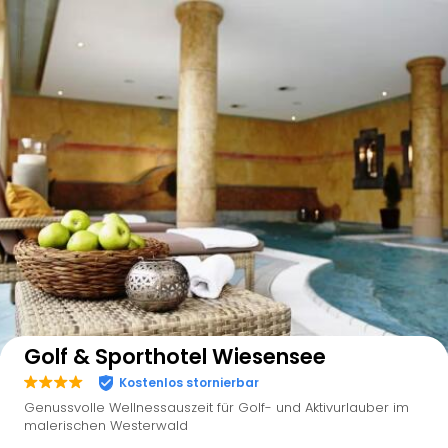
Auf der Karte anzeigen
Golf & Sporthotel Wiesensee
Kostenlos stornierbar
Genussvolle Wellnessauszeit für Golf- und Aktivurlauber im
malerischen Westerwald