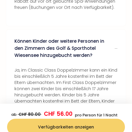
Rabatt auf vor ort gebuchte Spa-Anwendungen
freuen (Buchungen vor Ort nach Verfügbarkeit).
Können Kinder oder weitere Personen in
den Zimmern des Golf & Sporthotel
Wiesensee hinzugebucht werden?
Ja, im Classic Class Doppelzimmer kann ein Kind
bis einschließlich 5 Jahre kostenfrei im Bett der
Eltern übernachten. Im First Class Doppelzimmer
können zwei Kinder bis einschließlich 17 Jahre
hinzugebucht werden. Kinder bis 5 Jahre
übernachten kostenfrei im Bett der Eltern, Kinder
von 6 bis einschließlich 17 Jahren übernachten
CHF 56.00
für 60 € im Zustellbett.
CHF 80.00
ab
pro Person für 1 Nacht
Verfügbarkeiten anzeigen