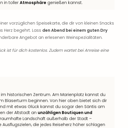
 in toller
Atmosphäre
genießen kannst.
einer vorzüglichen Speisekarte, die dir von kleinen Snacks
das Herz begehrt. Lass
den Abend bei einem guten Dry
nderbare Angebot an erlesenen Weinspezialitäten.
ck ist für dich kostenlos. Zudem wartet bei Anreise eine
 im historischen Zentrum. Am Marienplatz kannst du
 Blaserturm beginnen. Von hier oben bietet sich dir
 und mit etwas Glück kannst du sogar den Säntis am
en der Altstadt an
unzähligen Boutiquen und
traumhafte Landschaft außerhalb der Stadt –
 Ausflugszielen, die jedes Reiseherz höher schlagen