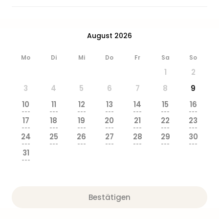
August 2026
Mo
Di
Mi
Do
Fr
Sa
So
1
2
3
4
5
6
7
8
9
10
11
12
13
14
15
16
---
---
---
---
---
---
---
17
18
19
20
21
22
23
---
---
---
---
---
---
---
24
25
26
27
28
29
30
---
---
---
---
---
---
---
31
---
Bestätigen