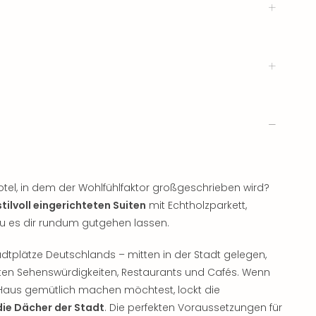
el, in dem der Wohlfühlfaktor großgeschrieben wird?
stilvoll eingerichteten Suiten
mit Echtholzparkett,
du es dir rundum gutgehen lassen.
dtplätze Deutschlands – mitten in der Stadt gelegen,
sten Sehenswürdigkeiten, Restaurants und Cafés. Wenn
en Haus gemütlich machen möchtest, lockt die
die Dächer der Stadt
. Die perfekten Voraussetzungen für