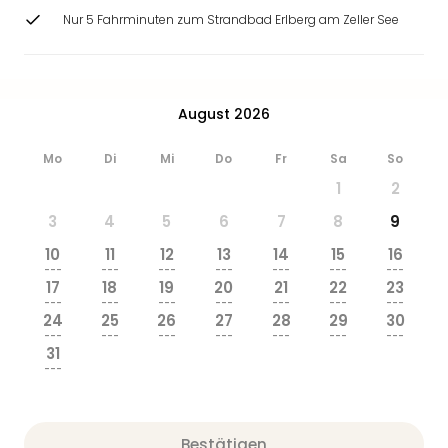
Nur 5 Fahrminuten zum Strandbad Erlberg am Zeller See
August 2026
Mo
Di
Mi
Do
Fr
Sa
So
1
2
3
4
5
6
7
8
9
10
11
12
13
14
15
16
---
---
---
---
---
---
---
17
18
19
20
21
22
23
---
---
---
---
---
---
---
24
25
26
27
28
29
30
---
---
---
---
---
---
---
31
---
Bestätigen