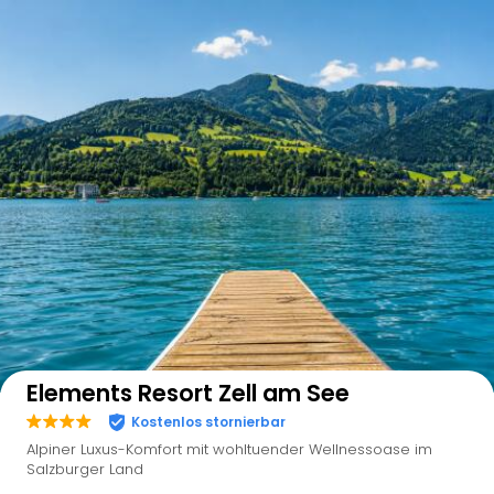
Auf der Karte anzeigen
Elements Resort Zell am See
Kostenlos stornierbar
Alpiner Luxus-Komfort mit wohltuender Wellnessoase im
Salzburger Land