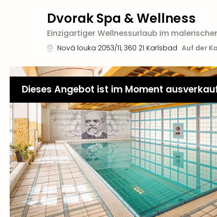
Dvorak Spa & Wellness
Einzigartiger Wellnessurlaub im malerische
Nová louka 2053/11
,
360 21
Karlsbad
Auf der K
Dieses Angebot ist im Moment ausverkau