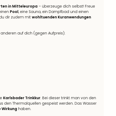
rten in Mitteleuropa
– überzeuge dich selbst! Freue
 einen
Pool
, eine Sauna, ein Dampfbad und einen
 du dir zudem mit
wohltuenden Kuranwendungen
nderen auf dich (gegen Aufpreis):
ie
Karlsbader Trinkkur
. Bei dieser trinkt man von den
us den Thermalquellen gespeist werden. Das Wasser
e Wirkung
haben.