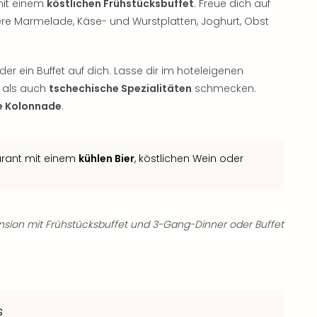
mit einem
köstlichen Frühstücksbuffet
. Freue dich auf
ere Marmelade, Käse- und Wurstplatten, Joghurt, Obst
r ein Buffet auf dich. Lasse dir im hoteleigenen
e als auch
tschechische Spezialitäten
schmecken.
ie Kolonnade
.
urant mit einem
kühlen Bier
, köstlichen Wein oder
nsion mit Frühstücksbuffet und 3-Gang-Dinner oder Buffet
s