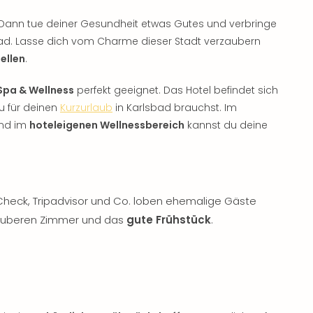
 Dann tue deiner Gesundheit etwas Gutes und verbringe
ad. Lasse dich vom Charme dieser Stadt verzaubern
ellen
.
Spa & Wellness
perfekt geeignet. Das Hotel befindet sich
du für deinen
Kurzurlaub
in Karlsbad brauchst. Im
und im
hoteleigenen Wellnessbereich
kannst du deine
yCheck, Tripadvisor und Co. loben ehemalige Gäste
sauberen Zimmer und das
gute Frühstück
.