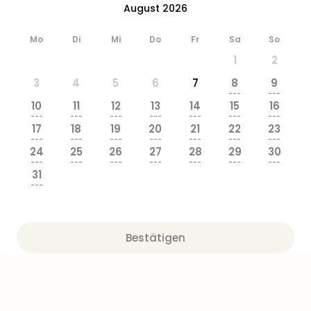
August 2026
Mo
Di
Mi
Do
Fr
Sa
So
1
2
3
4
5
6
7
8
9
---
---
10
11
12
13
14
15
16
---
---
---
---
---
---
---
17
18
19
20
21
22
23
---
---
---
---
---
---
---
24
25
26
27
28
29
30
---
---
---
---
---
---
---
31
---
Bestätigen