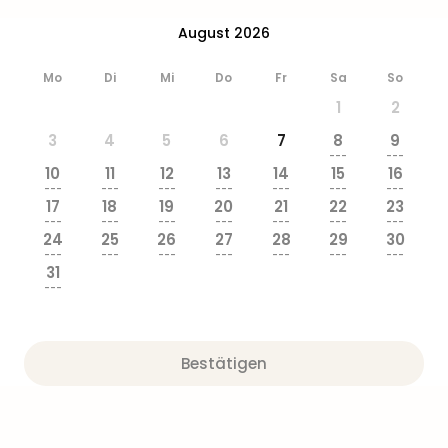
August 2026
Mo
Di
Mi
Do
Fr
Sa
So
1
2
3
4
5
6
7
8
9
---
---
10
11
12
13
14
15
16
---
---
---
---
---
---
---
17
18
19
20
21
22
23
---
---
---
---
---
---
---
24
25
26
27
28
29
30
---
---
---
---
---
---
---
31
---
Bestätigen