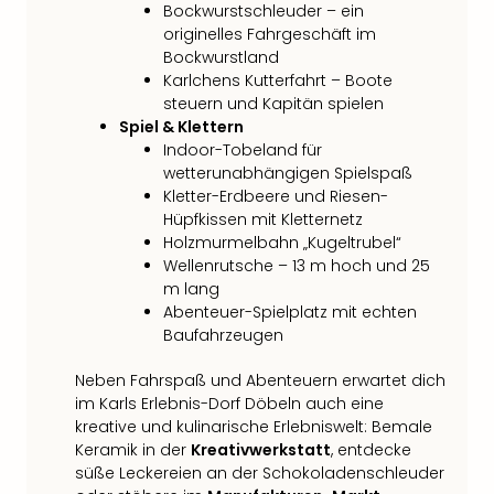
Bockwurstschleuder – ein
originelles Fahrgeschäft im
Bockwurstland
Karlchens Kutterfahrt – Boote
steuern und Kapitän spielen
Spiel & Klettern
Indoor-Tobeland für
wetterunabhängigen Spielspaß
Kletter-Erdbeere und Riesen-
Hüpfkissen mit Kletternetz
Holzmurmelbahn „Kugeltrubel“
Wellenrutsche – 13 m hoch und 25
m lang
Abenteuer-Spielplatz mit echten
Baufahrzeugen
Neben Fahrspaß und Abenteuern erwartet dich
im Karls Erlebnis-Dorf Döbeln auch eine
kreative und kulinarische Erlebniswelt: Bemale
Keramik in der
Kreativwerkstatt
, entdecke
süße Leckereien an der Schokoladenschleuder